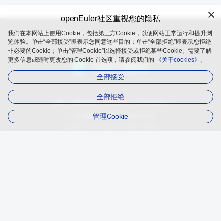
openEuler社区重视您的隐私
我们在本网站上使用Cookie，包括第三方Cookie，以便网站正常运行和提升浏
openEuler 是由开放原子开源基金会（OpenAtom Foundation）孵
览体验。单击“全部接受”即表示您同意这些目的；单击“全部拒绝”即表示您拒绝
化及运营的开源项目
非必要的Cookie；单击“管理Cookie”以选择接受或拒绝某些Cookie。需要了解
更多信息或随时更改您的 Cookie 首选项，请参阅我们的
《关于cookies》。
全部接受
全部拒绝
品牌
隐私政策
法律声明
关于cookies
管理Cookie
遵循
木兰宽松许可证第2版（MulanPSL2）
版权所有 © 2025 openEuler 保留一切权利
京ICP备2020036654号-1
京公网安备 11030102011597 号
contact@openeuler.io