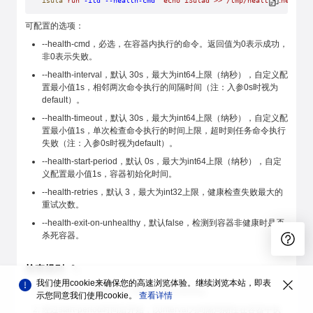
isula
 run
 -itd
 --health-cmd
 "echo iSulad >> /tmp/health_check_fi
可配置的选项：
--health-cmd，必选，在容器内执行的命令。返回值为0表示成功，
非0表示失败。
--health-interval，默认 30s，最大为int64上限（纳秒），自定义配
置最小值1s，相邻两次命令执行的间隔时间（注：入参0s时视为
default）。
--health-timeout，默认 30s，最大为int64上限（纳秒），自定义配
置最小值1s，单次检查命令执行的时间上限，超时则任务命令执行
失败（注：入参0s时视为default）。
--health-start-period，默认 0s，最大为int64上限（纳秒），自定
义配置最小值1s，容器初始化时间。
--health-retries，默认 3，最大为int32上限，健康检查失败最大的
重试次数。
--health-exit-on-unhealthy，默认false，检测到容器非健康时是否
杀死容器。
检查规则
我们使用cookie来确保您的高速浏览体验。继续浏览本站，即表
容器启动后，容器状态中显示health:starting。
示您同意我们使用cookie。
查看详情
经过start-period时间后开始，以interval为间隔周期性在容器中执