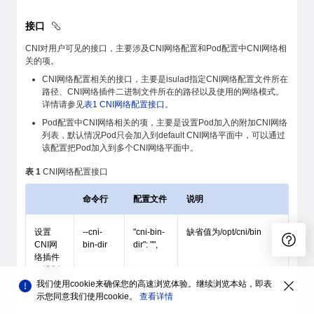
接口
CNI对用户可见的接口，主要涉及CNI网络配置和Pod配置中CNI网络相
关的项。
CNI网络配置相关的接口，主要是isulad指定CNI网络配置文件所在
路径、CNI网络插件二进制文件所在的路径以及使用的网络模式。
详情请参见
表1 CNI网络配置接口
。
Pod配置中CNI网络相关的项，主要是设置Pod加入的附加CNI网络
列表，默认情况Pod只会加入到default CNI网络平面中，可以通过
该配置把Pod加入到多个CNI网络平面中。
表 1
CNI网络配置接口
命令行
配置文件
说明
设置
--cni-
"cni-bin-
缺省值为/opt/cni/bin
CNI网
bin-dir
dir": "",
络插件
二进制
文件所
我们使用cookie来确保您的高速浏览体验。继续浏览本站，即表
在路径
示您同意我们使用cookie。
查看详情