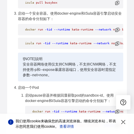
isula
 pull
 busybox
启动一个安全容器。使用docker-engine和iSula容器引擎启动安全
容器的命令分别如下：
docker
 run
 -tid
 --runtime
 kata-runtime
 --network
 none
 busybo
isula
 run
 -tid
 --runtime
 kata-runtime
 --network
 none
 busybox
![NOTE]说明
安全容器网络使用仅支持CNI网络，不支持CNM网络，不支
持使用-p和--expose暴露容器端口，使用安全容器时需指定
参数--net=none。
启动一个Pod
启动pause容器并根据回显获取pod的sandbox-id。使用
docker-engine和iSula容器引擎启动的命令分别如下：
docker
 run
 -tid
 --runtime
 kata-runtime
 --network
 none
 --
我们使用cookie来确保您的高速浏览体验。继续浏览本站，即表
isula
 run
 -tid
 --runtime
 kata-runtime
 --network
 none
 --a
示您同意我们使用cookie。
查看详情