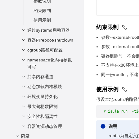
参数说明
约束限制
使用示例
约束限制
通过systemd启动容器
参数--external
容器内reboot/shutdown
功能描述
参数--externa
参数说明
cgroup路径可配置
功能描述
容器删除时，不会删除--e
约束限制
参数说明
namespace化内核参数
功能描述
不支持在x86环境上运
可写
使用示例
约束限制
参数说明
同一份rootfs，
共享内存通道
功能描述
使用示例
约束限制
参数说明
动态加载内核模块
功能描述
使用示例
使用示例
约束限制
参数说明
环境变量持久化
功能描述
假设本地rootfs的路径
使用示例
约束限制
参数说明
最大句柄数限制
功能描述
# isula run  -ti
使用示例
约束限制
参数说明
安全性和隔离性
功能描述
使用示例
约束限制
参数说明
容器资源动态管理
user-namespace多
说明
对多
使用示例
约束限制
rootfs为自
附录
设备管理