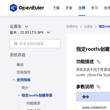
下载
开发
文档
学习
支
云原生
文档中心
云原生
指定roo
版本：
22.03 LTS SP4
指定rootfs创
系统容器
功能描述
概述
系统容器不同于普通容器
安装指导
rootfs（Root F
使用指南
参数说明
简介
指定rootfs创建容器
命令
功能描述
isula create/run