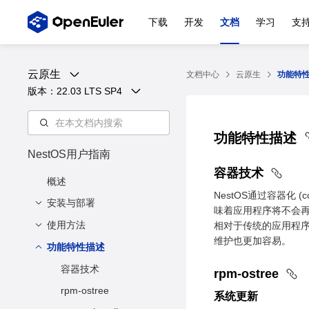
下载
开发
文档
学习
支
云原生
文档中心
云原生
功能特
版本：
22.03 LTS SP4
功能特性描述
NestOS用户指南
容器技术
概述
NestOS通过容器化
安装与部署
味着应用程序将不会再
使用方法
在 VMware 上部署
相对于传统的应用程序
NestOS
维护也更加容易。
功能特性描述
开始之前
组件下载
容器技术
rpm-ostree
配置环境
rpm-ostree
系统更新