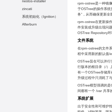
配置iSula
nestos-installer
rpm-ostree是
master节点初始化
zincati
于OSTree的操作系统
务”，从而确保更新全
配置网络插件
系统初始化（Ignition）
rpm-ostree在
node节点加入集群
Afterburn
件安装或升级出现问题，通过
rpm-ostree安装软件包
OSTree Reposit
rpm-ostree 手动更新升
文件系统
级 NestOS
在rpm-ostree
比较NestOS版本差别
程中采用新的默认值/
系统回滚
OSTree旨在可以并
行版本的根目录（/）上，
切换版本
有一个OSTree存储
生成定制NestOS ISO文
升级过程中只消耗了
件
OSTree模型强调的
安装定制NestOS ISO文
间都有一个 /var
件
系统扩展
出于安全性和可维护性
软件，VPN等等，因