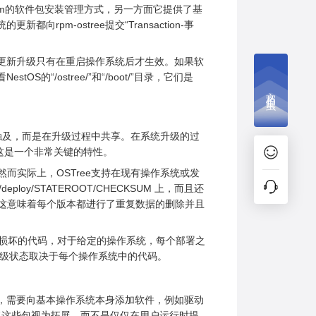
于rpm的软件包安装管理方式，另一方面它提供了基
rpm-ostree提交“Transaction-事
系统的更新升级只有在重启操作系统后才生效。如果软
S的“/ostree/”和“/boot/”目录，它们是
文档捉虫
据不会被触及，而是在升级过程中共享。在系统升级的过
，这是一个非常关键的特性。
”。然而实际上，OSTree支持在现有操作系统或发
oy/STATEROOT/CHECKSUM 上，而且还
接组成，这意味着每个版本都进行了重复数据的删除并且
止无意损坏的代码，对于给定的操作系统，每个部署之
和升级状态取决于每个操作系统中的代码。
下，需要向基本操作系统本身添加软件，例如驱动
ee将这些包视为拓展，而不是仅仅在用户运行时提