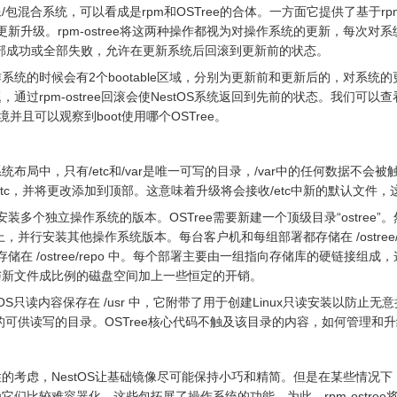
一种镜像/包混合系统，可以看成是rpm和OSTree的合体。一方面它提供了基
更新升级。rpm-ostree将这两种操作都视为对操作系统的更新，每次对系统的更新都向
部成功或全部失败，允许在更新系统后回滚到更新前的状态。
更新操作系统的时候会有2个bootable区域，分别为更新前和更新后的，对
rpm-ostree回滚会使NestOS系统返回到先前的状态。我们可以查看NestO
ory环境并且可以观察到boot使用哪个OSTree。
的文件系统布局中，只有/etc和/var是唯一可写的目录，/var中的任何数
etc，并将更改添加到顶部。这意味着升级将会接收/etc中新的默认文件
行安装多个独立操作系统的版本。OSTree需要新建一个顶级目录“ostree
并行安装其他操作系统版本。每台客户机和每组部署都存储在 /ostree/depl
库存储在 /ostree/repo 中。每个部署主要由一组指向存储库的硬链
与新文件成比例的磁盘空间加上一些恒定的开销。
是OS只读内容保存在 /usr 中，它附带了用于创建Linux只读安装以防
 共享的可供读写的目录。OSTree核心代码不触及该目录的内容，如何管理
的考虑，NestOS让基础镜像尽可能保持小巧和精简。但是在某些情况
为它们比较难容器化。这些包拓展了操作系统的功能，为此，rpm-ostr