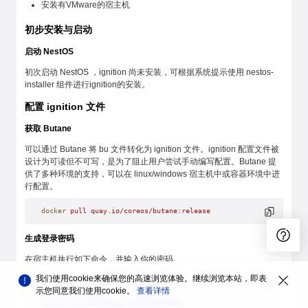
安装有VMware的宿主机
初步安装与启动
启动 NestOS
初次启动 NestOS ，ignition 尚未安装，可根据系统提示使用 nestos-
installer 组件进行ignition的安装。
配置 ignition 文件
获取 Butane
可以通过 Butane 将 bu 文件转化为 ignition 文件。ignition 配置文件被
设计为可读但不可写，是为了阻止用户尝试手动编写配置。Butane 提
供了多种环境的支持，可以在 linux/windows 宿主机中或容器环境中进
行配置。
docker
 pull
 quay.io/coreos/butane:release
生成登录密码
在宿主机执行如下命令，并输入你的密码。
我们使用cookie来确保您的高速浏览体验。继续浏览本站，即表
# openssl passwd -1 -salt yoursalt
示您同意我们使用cookie。
查看详情
Password:
$1$yoursalt$1QskegeyhtMG2tdh0ldQN0