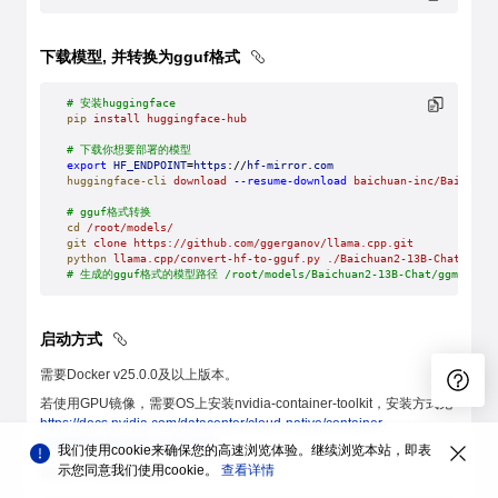
下载模型, 并转换为gguf格式
# 安装huggingface
pip
 install
 huggingface-hub
# 下载你想要部署的模型
export
 HF_ENDPOINT
=
https
://
hf-mirror
.
com
huggingface-cli
 download
 --resume-download
 baichuan-inc/Baichuan
# gguf格式转换
cd
 /root/models/
git
 clone
 https://github.com/ggerganov/llama.cpp.git
python
 llama.cpp/convert-hf-to-gguf.py
 ./Baichuan2-13B-Chat
# 生成的gguf格式的模型路径 /root/models/Baichuan2-13B-Chat/ggml-mode
启动方式
需要Docker v25.0.0及以上版本。
若使用GPU镜像，需要OS上安装nvidia-container-toolkit，安装方式见
https://docs.nvidia.com/datacenter/cloud-native/container-
toolkit/latest/install-guide.html
。
我们使用cookie来确保您的高速浏览体验。继续浏览本站，即表
示您同意我们使用cookie。
查看详情
docker-compose.yaml: