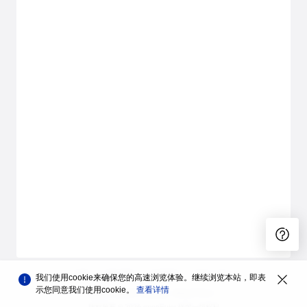
品牌
隐私声明
法律声明
关于cookies
我们使用cookie来确保您的高速浏览体验。继续浏览本站，即表
示您同意我们使用cookie。
查看详情
遵循木兰宽松许可证第2版（MulanPSL2）
版权所有 © 2026 openEuler 保留一切权利