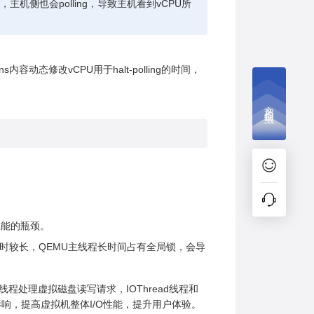
候，主机侧也会polling，导致主机看到vCPU所
_ns内容动态修改vCPU用于halt-polling的时间，
文档捉虫
性能的瓶颈。
/O处理耗时较长，QEMU主线程长时间占有全局锁，会导
hread线程处理虚拟磁盘读写请求，IOThread线程和
线程的影响，提高虚拟机整体I/O性能，提升用户体验。