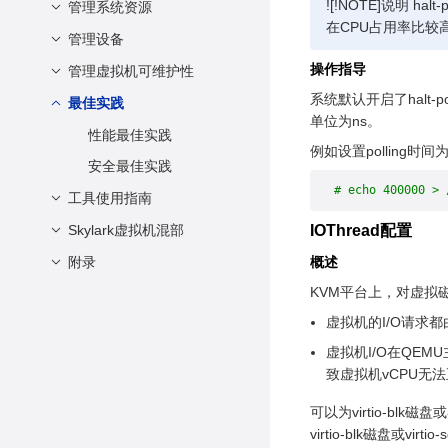
openEuler虚拟化
非root用户配置
虚拟CPU和虚拟内存
![!NOTE]说明 
在线修改虚拟机配置
管理系统资源
总体介绍
在CPU占用率比较
配置虚拟设备
查询虚拟机信息
热迁移操作
管理设备
总体说明
体系架构相关配置
登录虚拟机
操作指导
管理虚拟CPU
管理虚拟机可维护性
配置虚拟机PCIe控制器
其他常见配置项
虚拟机安全启动
系统默认开启了halt-po
管理虚拟内存
管理虚拟磁盘
最佳实践
虚拟机NMI Watchdog
单位为ns。
XML配置文件示例
管理虚拟网卡
性能最佳实践
例如设置polling时间
配置虚拟串口
安全最佳实践
# echo 400000 > 
管理设备直通
工具使用指南
管理虚拟机USB
Skylark虚拟机混部
简介
IOThread配置
管理快照
vmtop
附录
Skylark概述
概述
配置磁盘IO悬挂
KVM平台上，对虚拟
LibcarePlus
架构及特性
vmtop使用指南
术语和缩略语
虚拟机的I/O请求
安装Skylark
概述
虚拟机I/O在QEM
配置Skylark
软硬件要求
致虚拟机vCPU无
使用Skylark
注意事项和约束
可以为virtio-blk
最佳实践
安装 LibcarePlus
virtio-blk磁盘