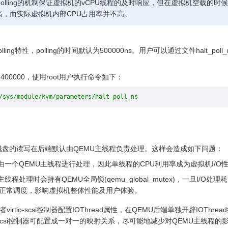
halt-polling的机制保证虚拟机的vCPU线程的及时响应，但在虚拟机空载的时
高，而实际虚拟机内部CPU占用率并不高。
lling特性，polling的时间默认为500000ns。用户可以通过文件halt_poll
为400000，使用root用户执行命令如下：
/sys/module/kvm/parameters/halt_poll_ns
磁盘的读写在后端默认由QEMU主线程负责处理。这样会造成如下问题：
都由一个QEMU主线程进行处理，因此单线程的CPU利用率成为虚拟机I/O
U主线程处理时会持有QEMU全局锁(qemu_global_mutex)，一旦I
法正常调度，影响虚拟机整体性能及用户体验。
磁盘或者virtio-scsi控制器配置IOThread属性，在QEMU后端单独开辟IOT
或virtio-scsi控制器可配置成一对一的映射关系，尽可能地减少对QEMU主