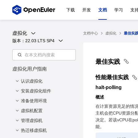
下载
开发
文档
学习
支
虚拟化
文档中心
虚拟化
最佳实
版本：
22.03 LTS SP4
最佳实践
虚拟化用户指南
性能最佳实践
认识虚拟化
halt-polling
安装虚拟化组件
简介
概述
虚拟化架构
准备使用环境
最低硬件要求
在计算资源充足的情况下，
虚拟化组件
安装虚拟化核心组件
虚拟机配置
准备虚拟机镜像
主机会把CPU资源分配给
虚拟化特点
决定。若该vCPU在
准备虚拟机网络
管理虚拟机
总体介绍
能。
虚拟化优势
准备引导固件
虚拟机描述
热迁移虚拟机
虚拟机生命周期