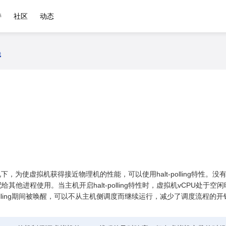
持
社区
动态
践
为使虚拟机获得接近物理机的性能，可以使用halt-polling特性。没有使用h
其他进程使用。当主机开启halt-polling特性时，虚拟机vCPU处于空闲时会
polling期间被唤醒，可以不从主机侧调度而继续运行，减少了调度流程