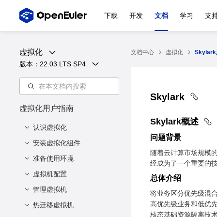
下载
开发
文档
学习
支
虚拟化
文档中心
虚拟化
Skyla
版本：
22.03 LTS SP4
Skylark
虚拟化用户指南
Skylark概述
认识虚拟化
问题背景
安装虚拟化组件
简介
随着云计算市场规模
虚拟化架构
准备使用环境
最低硬件要求
经成为了一个重要的技术课
虚拟化组件
安装虚拟化核心组件
虚拟机配置
准备虚拟机镜像
总体介绍
虚拟化特点
准备虚拟机网络
管理虚拟机
总体介绍
将业务区分优先级混
虚拟化优势
准备引导固件
高优先级业务和低优
虚拟机描述
热迁移虚拟机
虚拟机生命周期
核态基础资源隔离技术