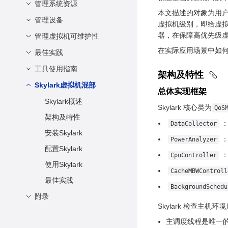
openEuler虚拟化
非root用户配置
虚拟CPU和虚拟内存
在线修改虚拟机配置
管理系统资源
总体介绍
本文描述的对象为用户态 Qo
配置虚拟设备
查询虚拟机信息
热迁移操作
管理设备
总体说明
虚拟机级别，即给虚拟
体系架构相关配置
登录虚拟机
器，在保障高优先级虚
管理虚拟CPU
管理虚拟机可维护性
配置虚拟机PCIe控制器
其他常见配置项
虚拟机安全启动
在实际应用场景中如何更
管理虚拟内存
管理虚拟磁盘
最佳实践
虚拟机NMI Watchdog
XML配置文件示例
管理虚拟网卡
工具使用指南
性能最佳实践
架构及特性
配置虚拟串口
安全最佳实践
Skylark虚拟机混部
简介
总体实现框架
管理设备直通
vmtop
Skylark概述
Skylark 核心类为
QoS
管理虚拟机USB
LibcarePlus
架构及特性
vmtop使用指南
DataCollector
管理快照
安装Skylark
概述
PowerAnalyzer
配置磁盘IO悬挂
配置Skylark
软硬件要求
：
CpuController
使用Skylark
注意事项和约束
CacheMBWControll
最佳实践
安装 LibcarePlus
BackgroundSchedu
附录
制作 LibcarePlus 热
Skylark 检查主
补丁
术语和缩略语
主调度线程是唯一的，
应用 LibcarePlus 热