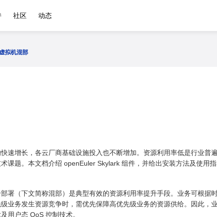
持
社区
动态
rk虚拟机混部
的快速增长，各云厂商基础设施投入也不断增加。资源利用率低是行业普
题。本文档介绍 openEuler Skylark 组件，并给出安装方法及使用
合部署（下文简称混部）是典型有效的资源利用率提升手段。业务可根据
先级业务发生资源竞争时，需优先保障高优先级业务的资源供给。因此，
及用户态 QoS 控制技术。