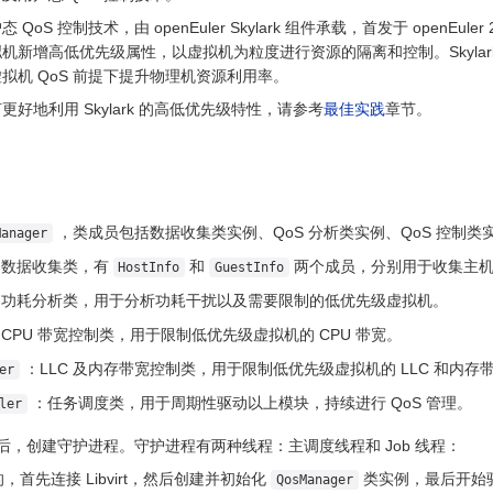
S 控制技术，由 openEuler Skylark 组件承载，首发于 openEuler
机新增高低优先级属性，以虚拟机为粒度进行资源的隔离和控制。Skylark
拟机 QoS 前提下提升物理机资源利用率。
好地利用 Skylark 的高低优先级特性，请参考
最佳实践
章节。
，类成员包括数据收集类实例、QoS 分析类实例、QoS 控制
Manager
：数据收集类，有
和
两个成员，分别用于收集主
HostInfo
GuestInfo
：功耗分析类，用于分析功耗干扰以及需要限制的低优先级虚拟机。
CPU 带宽控制类，用于限制低优先级虚拟机的 CPU 带宽。
：LLC 及内存带宽控制类，用于限制低优先级虚拟机的 LLC 和内存
er
：任务调度类，用于周期性驱动以上模块，持续进行 QoS 管理。
ler
机环境后，创建守护进程。守护进程有两种线程：主调度线程和 Job 线程：
首先连接 Libvirt，然后创建并初始化
类实例，最后开始驱动
QosManager