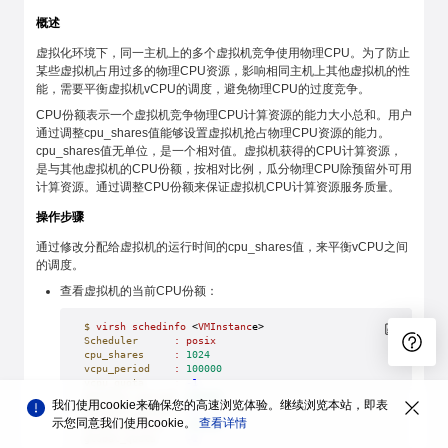
概述
虚拟化环境下，同一主机上的多个虚拟机竞争使用物理CPU。为了防止
某些虚拟机占用过多的物理CPU资源，影响相同主机上其他虚拟机的性
能，需要平衡虚拟机vCPU的调度，避免物理CPU的过度竞争。
CPU份额表示一个虚拟机竞争物理CPU计算资源的能力大小总和。用户
通过调整cpu_shares值能够设置虚拟机抢占物理CPU资源的能力。
cpu_shares值无单位，是一个相对值。虚拟机获得的CPU计算资源，
是与其他虚拟机的CPU份额，按相对比例，瓜分物理CPU除预留外可用
计算资源。通过调整CPU份额来保证虚拟机CPU计算资源服务质量。
操作步骤
通过修改分配给虚拟机的运行时间的cpu_shares值，来平衡vCPU之间
的调度。
查看虚拟机的当前CPU份额：
$
 virsh
 schedinfo
 <
VMInstanc
e>
Scheduler
      :
 posix
cpu_shares
     :
 1024
vcpu_period
    :
 100000
vcpu_quota
     :
 -1
emulator_period:
 100000
我们使用cookie来确保您的高速浏览体验。继续浏览本站，即表
emulator_quota
 :
 -1
示您同意我们使用cookie。
查看详情
global_period
  :
 100000
global_quota
   :
 -1