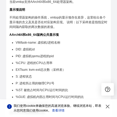
当前vmtop支持AArch64和x86_64处理器架构。
显示项说明
不同处理器架构的操作系统，vmtop的显示项存在差异，这里给出各个
显示项的含义及其是否在对应架构呈现。 说明：以下采样差是指指定时
间间隔内获取的两次数据的差值。
AArch64和x86_64架构公共显示项
VM/task-name: 虚拟机/进程名称
DID: 虚拟机id
PID: 虚拟机qemu进程的pid
%CPU: 进程的CPU占用率
EXTsum: kvm exit总次数（采样差）
S: 进程状态
P: 进程所占用的物理CPU号
%ST: 被抢占时间与CPU运行时间的比
%GUE: 虚拟机内部占用时间与CPU运行时间的比
%HYP: 虚拟化开销占比
我们使用cookie来确保您的高速浏览体验。继续浏览本站，即表
示您同意我们使用cookie。
查看详情
仅AArch64架构的显示项