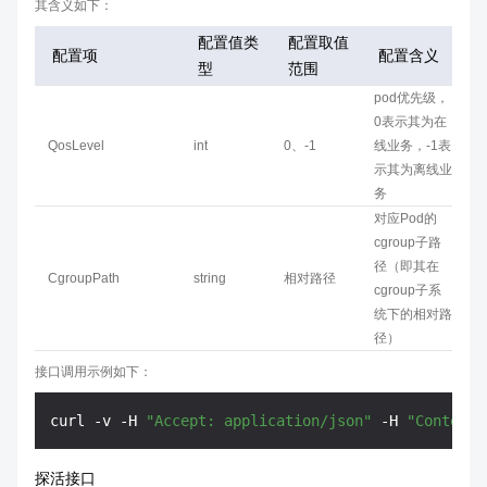
其含义如下：
配置值类
配置取值
配置项
配置含义
型
范围
pod优先级，
0表示其为在
QosLevel
int
0、-1
线业务，-1表
示其为离线业
务
对应Pod的
cgroup子路
径（即其在
CgroupPath
string
相对路径
cgroup子系
统下的相对路
径）
接口调用示例如下：
curl -v -H 
"Accept: application/json"
 -H 
"Content-
探活接口