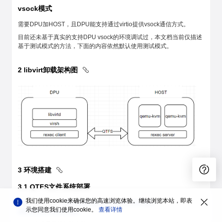
vsock模式
需要DPU加HOST，且DPU能支持通过virtio提供vsock通信方式。
目前还未基于真实的支持DPU vsock的环境调试过，本文档当前仅描述
基于测试模式的方法，下面的内容依然默认使用测试模式。
2
libvirt卸载架构图
3
环境搭建
3.1
QTFS文件系统部署
我们使用cookie来确保您的高速浏览体验。继续浏览本站，即表
可参考qtfs主页：
https://atomgit.com/openeuler/dpu-
示您同意我们使用cookie。
查看详情
utilities/tree/master/qtfs