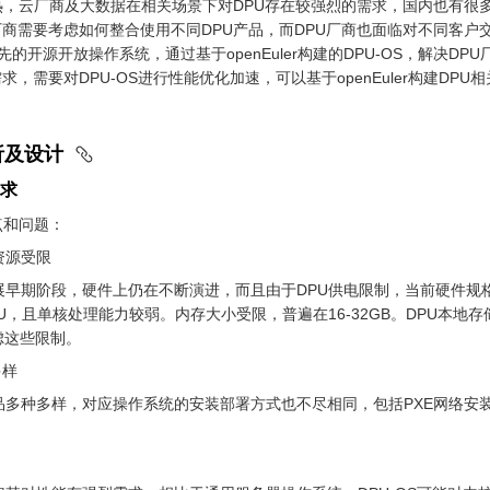
热，云厂商及大数据在相关场景下对DPU存在较强烈的需求，国内也有很多
商需要考虑如何整合使用不同DPU产品，而DPU厂商也面临对不同客户
国内领先的开源开放操作系统，通过基于openEuler构建的DPU-OS，解决
，需要对DPU-OS进行性能优化加速，可以基于openEuler构建DPU
分析及设计
需求
点和问题：
资源受限
展早期阶段，硬件上仍在不断演进，而且由于DPU供电限制，当前硬件规格
CPU，且单核处理能力较弱。内存大小受限，普遍在16-32GB。DPU本地
虑这些限制。
多样
品多种多样，对应操作系统的安装部署方式也不尽相同，包括PXE网络安装