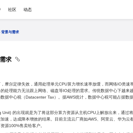
持
社区
动态
S 背景与需求
与需求
，摩尔定律失效，通用处理单元CPU算力增长速率放缓，而网络IO类速
的处理能力无法跟上网络、磁盘等IO处理的需求。传统数据中心下越来越
据中心税（Datacenter Tax）。据AWS统计，数据中心税可能占
ocessing Unit) 的出现就是为了将这部分算力资源从主机CPU上解放
理加速，达成降本增效的结果。目前主流云厂商如AWS、阿里云、华为云
资源100%售卖给客户。