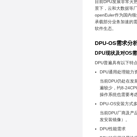
目前DPU发展非常火
DPU-OS
景下，云和大数据等厂
openEuler作为
承载部分业务加速的需求
软件生态。
DPU-OS需求
DPU现状及对OS
DPU普遍具有以下特
DPU通用处理能力
当前DPU仍处在发
遍较少，约8-24
操作系统也需要考
DPU-OS安装方式
当前DPU厂商及产
发安装镜像）。
DPU性能需求