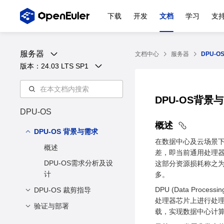
下载
开发
文档
学习
支
服务器
文档中心
服务器
DPU-O
版本：
24.03 LTS SP1
DPU-OS背景
DPU-OS
概述
DPU-OS 背景与需求
在数据中心及云场景下
概述
差，即当前通用处理器
DPU-OS需求分析及设
这部分资源损耗称之为数
计
多。
DPU (Data Pr
DPU-OS 裁剪指导
处理器芯片上进行处
验证与部署
准备imageTailor和所需
载，实现数据中心计算
的rpm包
在VirtualBox上部署