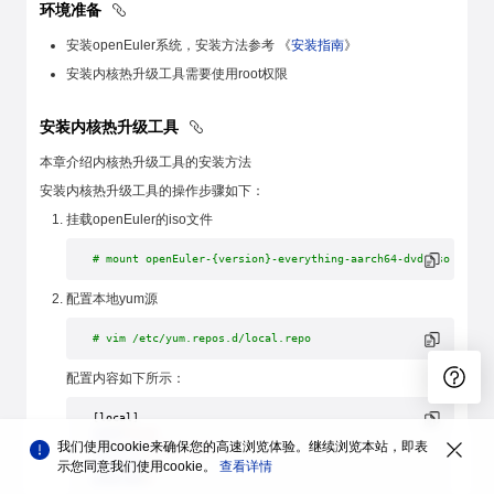
环境准备
安装openEuler系统，安装方法参考 《
安装指南
》
安装内核热升级工具需要使用root权限
安装内核热升级工具
本章介绍内核热升级工具的安装方法
安装内核热升级工具的操作步骤如下：
挂载openEuler的iso文件
# mount openEuler-{version}-everything-aarch64-dvd.iso /mnt
配置本地yum源
# vim /etc/yum.repos.d/local.repo
配置内容如下所示：
[local]
name
=
local
我们使用cookie来确保您的高速浏览体验。继续浏览本站，即表
baseurl
=
file:///mnt
gpgcheck
=
1
示您同意我们使用cookie。
查看详情
enabled
=
1