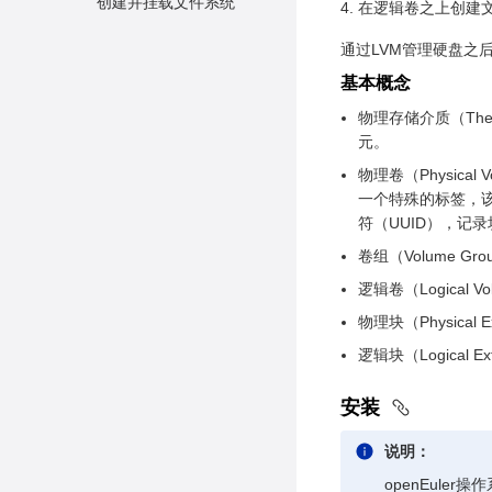
创建并挂载文件系统
在逻辑卷之上创建
通过LVM管理硬盘之
基本概念
物理存储介质（The 
元。
物理卷（Physic
一个特殊的标签，该
符（UUID），记
卷组（Volume
逻辑卷（Logic
物理块（Physic
逻辑块（Logica
安装
说明：
openEule