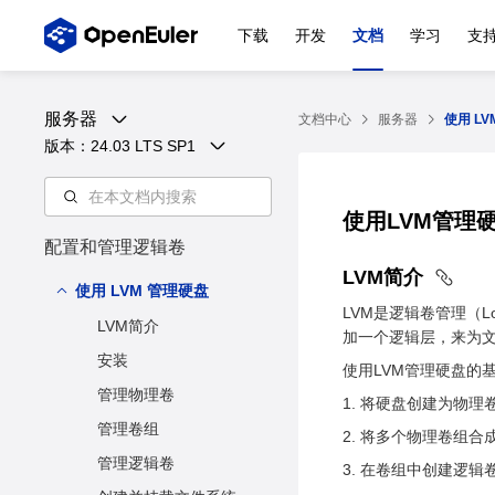
下载
开发
文档
学习
支
服务器
文档中心
服务器
使用 L
版本：
24.03 LTS SP1
使用LVM管理
配置和管理逻辑卷
LVM简介
使用 LVM 管理硬盘
LVM是逻辑卷管理（Lo
LVM简介
加一个逻辑层，来为
安装
使用LVM管理硬盘的
管理物理卷
将硬盘创建为物理
管理卷组
将多个物理卷组合
管理逻辑卷
在卷组中创建逻辑