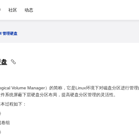
持
社区
动态
VM 管理硬盘
硬盘
gical Volume Manager）的简称，它是Linux环境下对磁盘分区
文件系统屏蔽下层硬盘分区布局，提高硬盘分区管理的灵活性。
基本过程如下：
卷
成卷组
卷