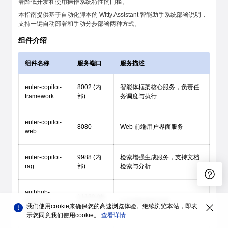
著降低开发和使用操作系统特性的门槛。
本指南提供基于自动化脚本的 Witty Assistant 智能助手系统部署说明，
支持一键自动部署和手动分步部署两种方式。
组件介绍
组件名称
服务端口
服务描述
euler-copilot-
8002 (内
智能体框架核心服务，负责任
framework
部)
务调度与执行
euler-copilot-
8080
Web 前端用户界面服务
web
euler-copilot-
9988 (内
检索增强生成服务，支持文档
rag
部)
检索与分析
authhub-
11120 (内
backend-
认证授权服务后端
我们使用cookie来确保您的高速浏览体验。继续浏览本站，即表
部)
service
示您同意我们使用cookie。
查看详情