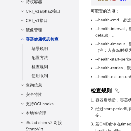
接口
运行容器
接口
特权容器
描述
限制
停止容器
使用限制
资源共享
CRI_v1alpha2接口
场景说明
可配置的选项：
强制停止容器
限制运行时的CPU资
--health-c
使用限制
CRI_v1接口
描述
源
删除容器
--health-in
使用指导
接口
镜像管理
概述
default）。
限制运行时的内存
接入容器
新增字段描述
容器健康状态检查
docker镜像管理
--health-t
限制运行时的IO资源
重命名容器
新增接口描述
embedded镜像管理
场景说明
（注：入参0s时视为d
限制容器rootfs存储
在容器中执行新命令
变更描述
配置方法
--health-sta
空间
查询单个容器信息
使用手册
检查规则
--health-ret
限制容器内文件句柄
查询所有容器信息
使用限制
数
使用限制
--health-exit
重启容器
限制容器内可以创建
查询信息
检查规则
的进程/线程数
等待容器退出
安全特性
查询信息
配置容器内的ulimit值
容器启动后，容器状态中显
查看容器中进程信息
查询服务版本信息
支持OCI hooks
seccomp安全配置场
经过start-per
查看容器使用的资源
景
查询系统级信息
本地卷管理
描述
令。
获取容器日志
capabilities安全配置
接口
iSulad shim v2 对接
概述
若CMD命令在ti
场景
容器与主机之间数据
StratoVirt
health:healthy。