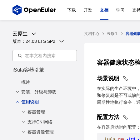
下载
开发
文档
学习
支
云原生
文档中心
云原生
容器健
版本：
24.03 LTS SP2
容器健康状态
iSula容器引擎
场景说明
概述
在实际的生产环境中，
安装、升级与卸载
和修复就是不可或缺的
使用说明
安装与配置
周期性地执行命令，
升级
容器管理
安装方法
配置方法
卸载
配置方法
支持CNI网络
创建容器
在容器启动时的配置
描述
启动容器
容器资源管理
描述
isula
 run
 -itd
 -