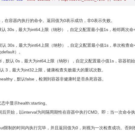
md，必选，在容器内执行的命令。返回值为0表示成功，非0表示失败。
terval，默认 30s，最大为int64上限（纳秒），自定义配置最小值1s，相
imeout，默认 30s，最大为int64上限（纳秒），自定义配置最小值1s，
efault）。
rt-period，默认 0s，最大为int64上限（纳秒），自定义配置最小值1s，容器
ries，默认 3，最大为int32上限，健康检查失败最大的重试次数。
-on-unhealthy，默认false，检测到容器非健康时是否杀死容器。
示health:starting。
iod时间后开始，以interval为间隔周期性在容器中执行CMD。即：当一次命令
meout限制的时间内执行完毕，并且返回值为0，则视为一次检查成功。