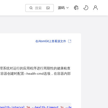
源码
中
在AtomGit上查看源文件
管理系统对运行的应用程序进行周期性的健康检查
时配置--health-cmd选项，在容器内部
health-interval
 5m
 --health-timeout
 3s
 --health-exit-on-unhealth