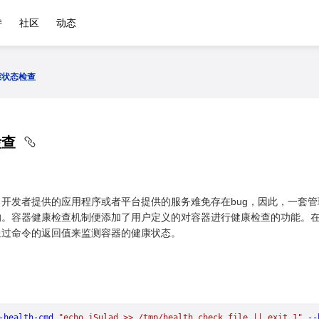
持
社区
动态
康状态检查
检查
开发者提供的应用程序或者平台提供的服务难免存在bug，因此，一套
。容器健康检查机制便添加了用户定义的对容器进行健康检查的功能。在容器创建
通过命令的返回值来监测容器的健康状态。
：
-health-cmd
 "echo iSulad >> /tmp/health_check_file || exit 1"
 --