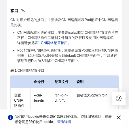
接口
CNI对用户可见的接口，主要涉及CNI网络配置和Pod配置中CNI网络相
关的项。
CNI网络配置相关的接口，主要是isulad指定CNI网络配置文件所在
路径、CNI网络插件二进制文件所在的路径以及使用的网络模式。
详情请参见
表1 CNI网络配置接口
。
Pod配置中CNI网络相关的项，主要是设置Pod加入的附加CNI网络
列表，默认情况Pod只会加入到default CNI网络平面中，可以通过
该配置把Pod加入到多个CNI网络平面中。
表 1
CNI网络配置接口
命令行
配置文件
说明
设置
--cni-
"cni-bin-
缺省值为/opt/cni/bin
CNI网
bin-dir
dir": "",
络插件
二进制
文件所
我们使用cookie来确保您的高速浏览体验。继续浏览本站，即表
在路径
示您同意我们使用cookie。
查看详情