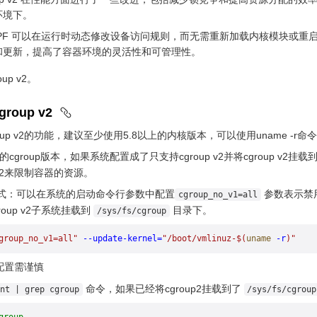
环境下。
 结合 eBPF 可以在运行时动态修改设备访问规则，而无需重新加载内核模块
和更新，提高了容器环境的灵活性和可管理性。
oup v2。
roup v2
group v2的功能，建议至少使用5.8以上的内核版本，可以使用uname -
的cgroup版本，如果系统配置成了只支持cgroup v2并将cgroup v2挂载
up v2来限制容器的资源。
v2方式：可以在系统的启动命令行参数中配置
参数表示禁用
cgroup_no_v1=all
group v2子系统挂载到
目录下。
/sys/fs/cgroup
group_no_v1=all"
 --update-kernel=
"/boot/vmlinuz-$(
uname
 -r
)"
配置需谨慎
命令，如果已经将cgroup2挂载到了
nt | grep cgroup
/sys/fs/cgroup