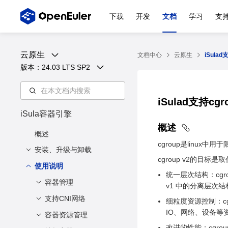
下载
开发
文档
学习
支
云原生
文档中心
云原生
iSulad
版本：
24.03 LTS SP2
iSulad支持cgr
iSula容器引擎
概述
概述
cgroup是linux中
安装、升级与卸载
cgroup v2的目标是取
使用说明
安装与配置
统一层次结构：cgr
升级
容器管理
安装方法
v1 中的分离层次
卸载
配置方法
支持CNI网络
创建容器
细粒度资源控制：c
IO、网络、设备等
描述
启动容器
容器资源管理
描述
改进的性能：cgr