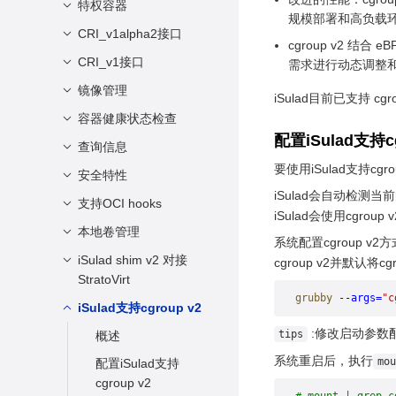
接口
运行容器
接口
特权容器
描述
规模部署和高负载
限制
停止容器
使用限制
资源共享
CRI_v1alpha2接口
场景说明
cgroup v2
强制停止容器
限制运行时的CPU资
使用限制
CRI_v1接口
描述
需求进行动态调整
源
删除容器
使用指导
接口
镜像管理
概述
iSulad目前已支持 cgr
限制运行时的内存
接入容器
新增字段描述
容器健康状态检查
docker镜像管理
限制运行时的IO资源
配置iSulad支持cg
重命名容器
新增接口描述
embedded镜像管理
查询信息
场景说明
限制容器rootfs存储
在容器中执行新命令
要使用iSulad支持c
变更描述
配置方法
安全特性
查询信息
空间
查询单个容器信息
iSulad会自动检测当前
使用手册
检查规则
查询服务版本信息
支持OCI hooks
seccomp安全配置场
限制容器内文件句柄
iSulad会使用cgro
查询所有容器信息
景
使用限制
数
使用限制
查询系统级信息
本地卷管理
描述
系统配置cgroup 
重启容器
capabilities安全配置
限制容器内可以创建
接口
iSulad shim v2 对接
概述
cgroup v2并默认将c
场景
的进程/线程数
等待容器退出
StratoVirt
使用限制
注意事项
SELinux安全配置场
grubby
 --args=
"c
配置容器内的ulimit值
查看容器中进程信息
iSulad支持cgroup v2
概述
使用方法
景
查看容器使用的资源
:修改启动参数
对接 containerd-
tips
概述
shim-kata-v2
获取容器日志
系统重启后，执行
mou
配置iSulad支持
cgroup v2
容器与主机之间数据