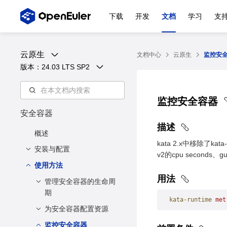
下载
开发
文档
学习
支
云原生
文档中心
云原生
监控安
版本：
24.03 LTS SP2
监控安全容器
安全容器
描述
概述
kata 2.x中移除了ka
安装与配置
v2的cpu seconds、
使用方法
安装方法
用法
配置方法
管理安全容器的生命周
期
kata-runtime
 met
为安全容器配置资源
启动安全容器
停止安全容器
监控安全容器
资源共享