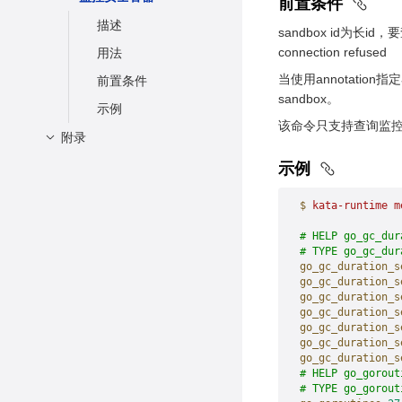
前置条件
删除安全容器
限制资源
描述
sandbox id为长i
在容器中执行一条新
热插拔限制内存资源
connection refused
用法
的命令
当使用annotatio
前置条件
sandbox。
示例
该命令只支持查询监控一
附录
configuration-toml配置
示例
说明
$
 kata-runtime
 m
接口列表
# HELP go_gc_dur
# TYPE go_gc_dur
go_gc_duration_s
go_gc_duration_s
go_gc_duration_s
go_gc_duration_s
go_gc_duration_s
go_gc_duration_s
go_gc_duration_s
# HELP go_gorout
# TYPE go_gorout