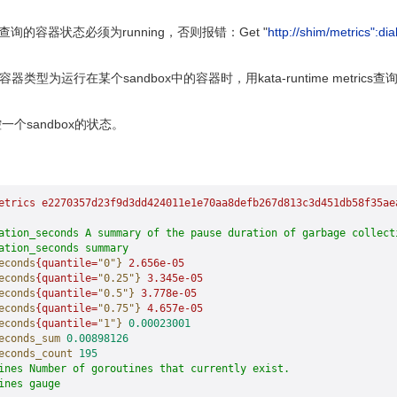
d，要查询的容器状态必须为running，否则报错：Get "
http://shim/metrics":dia
n指定容器类型为运行在某个sandbox中的容器时，用kata-runtime met
个sandbox的状态。
etrics
 e2270357d23f9d3dd424011e1e70aa8defb267d813c3d451db58f35ae
ation_seconds A summary of the pause duration of garbage collect
ation_seconds summary
econds
{quantile=
"0"
}
 2.656e-05
econds
{quantile=
"0.25"
}
 3.345e-05
econds
{quantile=
"0.5"
}
 3.778e-05
econds
{quantile=
"0.75"
}
 4.657e-05
econds
{quantile=
"1"
}
 0.00023001
econds_sum
 0.00898126
econds_count
 195
ines Number of goroutines that currently exist.
ines gauge