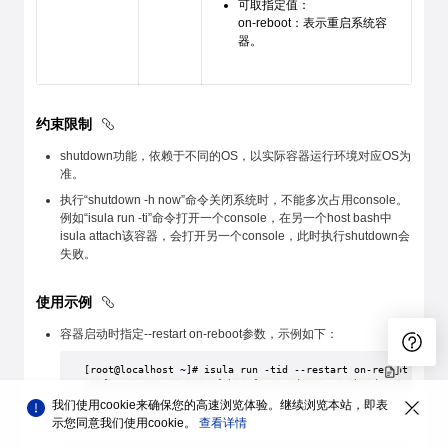
可取指定值：
on-reboot：表示重启系统容
器。
约束限制
shutdown功能，依赖于不同的OS，以实际容器运行环境对应OS为
准。
执行“shutdown -h now”命令关闭系统时，不能多次占用console。
例如“isula run -ti”命令打开一个console，在另一个host bash中
isula attach该容器，会打开另一个console，此时执行shutdown会
失败。
使用示例
容器启动时指定--restart on-reboot参数，示例如下：
[root@localhost ~]# isula run -tid --restart on-reboot --sys
106faae22a926e22c828a0f2b63cf5c46e5d5986ea8a5b26de81390d0ed9
我们使用cookie来确保您的高速浏览体验。继续浏览本站，即表
进入容器执行reboot命令：
示您同意我们使用cookie。
查看详情