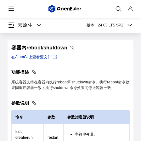
云原生
版本：
24.03 LTS SP2
容器内reboot/shutdown
在AtomGit上查看源文件
功能描述
系统容器支持在容器内执行reboot和shutdown命令。执行reboot命令效
果同重启容器一致；执行shutdown命令效果同停止容器一致。
参数说明
命令
参数
参数指定值说明
isula
--
字符串变量。
create/run
restart