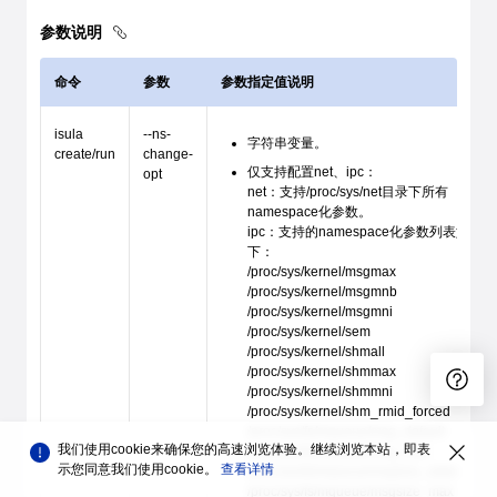
参数说明
命令
参数
参数指定值说明
isula
--ns-
字符串变量。
create/run
change-
仅支持配置net、ipc：
opt
net：支持/proc/sys/net目录下所有
namespace化参数。
ipc：支持的namespace化参数列表如
下：
/proc/sys/kernel/msgmax
/proc/sys/kernel/msgmnb
/proc/sys/kernel/msgmni
/proc/sys/kernel/sem
/proc/sys/kernel/shmall
/proc/sys/kernel/shmmax
/proc/sys/kernel/shmmni
/proc/sys/kernel/shm_rmid_forced
/proc/sys/fs/mqueue/msg_default
我们使用cookie来确保您的高速浏览体验。继续浏览本站，即表
/proc/sys/fs/mqueue/msg_max
示您同意我们使用cookie。
查看详情
/proc/sys/fs/mqueue/msgsize_default
/proc/sys/fs/mqueue/msgsize_max