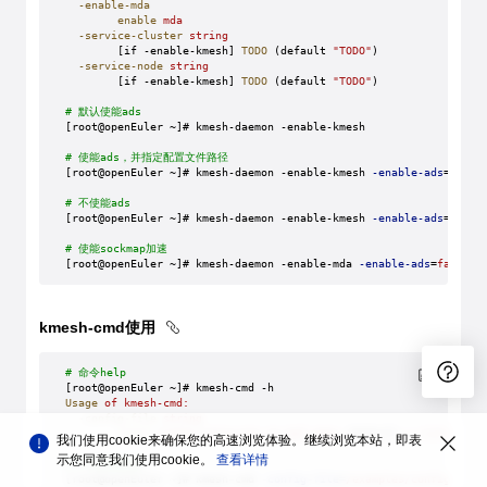
  -enable-mda
        enable
 mda
  -service-cluster
 string
        [if -enable-kmesh] 
TODO
 (default 
"TODO"
)
  -service-node
 string
        [if -enable-kmesh] 
TODO
 (default 
"TODO"
)
# 默认使能ads
[root@openEuler ~]# kmesh-daemon -enable-kmesh
# 使能ads，并指定配置文件路径
[root@openEuler ~]# kmesh-daemon -enable-kmesh 
-enable-ads
=
true
 
# 不使能ads
[root@openEuler ~]# kmesh-daemon -enable-kmesh 
-enable-ads
=
false
# 使能sockmap加速
[root@openEuler ~]# kmesh-daemon -enable-mda 
-enable-ads
=
false
kmesh-cmd使用
# 命令help
[root@openEuler ~]# kmesh-cmd -h
Usage
 of
 kmesh-cmd:
  -config-file
 string
        input
 config-resources
 to
 bpf
 maps
 (default 
"./config-re
我们使用cookie来确保您的高速浏览体验。继续浏览本站，即表
示您同意我们使用cookie。
查看详情
# 手动加载配置
[root@openEuler ~]# kmesh-cmd 
-config-file
=
/examples/config-reso