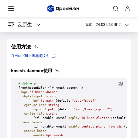
云原生
版本：
24.03 LTS SP2
使用方法
在AtomGit上查看源文件
kmesh-daemon使用
# 命令help
[root@openEuler ~]# kmesh-daemon -h
Usage
 of
 kmesh-daemon:
  -bpf-fs-path
 string
        bpf
 fs
 path
 (default 
"/sys/fs/bpf"
)
  -cgroup2-path
 string
        cgroup2
 path
 (default 
"/mnt/kmesh_cgroup2"
)
  -config-file
 string
        [if -enable-kmesh] 
deploy
 in
 kube
 cluster
 (default 
"/etc
  -enable-ads
        [if -enable-kmesh] 
enable
 control-plane
 from
 ads
 (defaul
  -enable-kmesh
        enable
 bpf
 kmesh