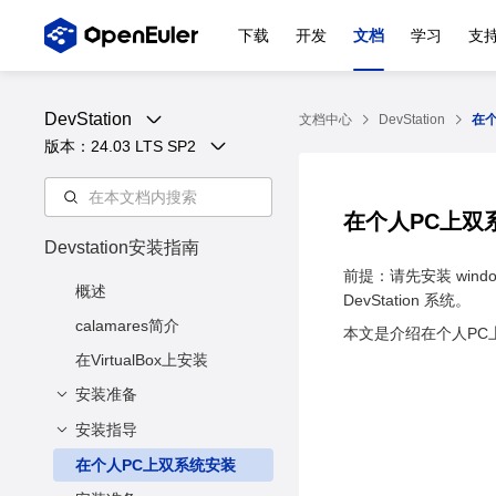
下载
开发
文档
学习
支
DevStation
文档中心
DevStation
在
版本：
24.03 LTS SP2
在个人PC上双系统
Devstation安装指南
前提：请先安装 windo
概述
DevStation 系统。
calamares简介
本文是介绍在个人PC上安装
在VirtualBox上安装
安装准备
安装指导
获取安装源
镜像完整性校验
在个人PC上双系统安装
启动安装