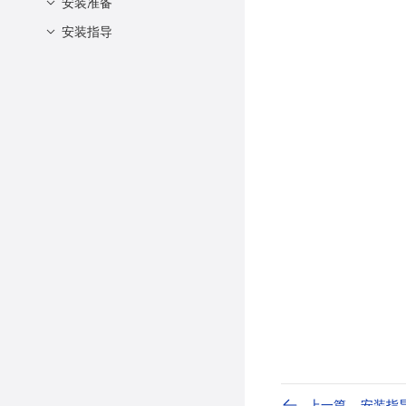
物理机的安装要求
安装准备
设置系统语言
虚拟机的安装要求
设置时间和日期
安装指导
系统要求
设置帐户密码
获取安装源
1. 安装前准备
选择安装软件
镜像完整性校验
2. 安装引导界面
设置安装目的地
制作启动盘
3. 初始设置
开始安装
Windows 磁盘空间释放
4. 账户与安全设置
安装过程
5. 软件包选择
安装完成
6. 磁盘分区（关键步骤
❗️❗️❗️）
7. 安装与初始化
8. 首次启动配置
上一篇
安装指