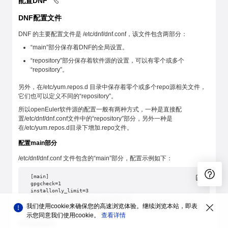
配置DNF
DNF配置文件
DNF 的主要配置文件是 /etc/dnf/dnf.conf，该文件包含两部分：
“main”部分保存着DNF的全局设置。
“repository”部分保存着软件源的设置，可以有零个或多个
“repository”。
另外，在/etc/yum.repos.d 目录中保存着零个或多个repo源相关文件，
它们也可以定义不同的“repository”。
所以openEuler软件源的配置一般有两种方式，一种是直接配
置/etc/dnf/dnf.conf文件中的“repository”部分，另外一种是
在/etc/yum.repos.d目录下增加.repo文件。
配置main部分
/etc/dnf/dnf.conf 文件包含的“main”部分，配置示例如下：
[main]
gpgcheck=1
installonly_limit=3
clean_requirements_on_remove=True
best=True
我们使用cookie来确保您的高速浏览体验。继续浏览本站，即表
示您同意我们使用cookie。
查看详情
常用选项说明：