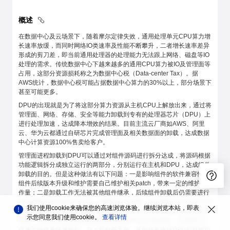
概述
在数据中心及云场景下，随着摩尔定律失效，通用处理单元CPU算力增
长速率放缓，而同时网络IO类速率及性能不断攀升，二者增长速率差异
形成的剪刀差，即当前通用处理器的处理能力无法跟上网络、磁盘等IO
处理的需求。传统数据中心下越来越多的通用CPU算力被IO及管理面等
占用，这部分资源损耗称之为数据中心税（Data-center Tax）。据
AWS统计，数据中心税可能占据数据中心算力的30%以上，部分场景下
甚至可能更多。
DPU的出现就是为了将这部分算力资源从主机CPU上解放出来，通过将
管理面、网络、存储、安全等能力卸载到专有的处理器芯片（DPU）上
进行处理加速，达成降本增效的结果。目前主流云厂商如AWS、阿里
云、华为云都通过自研芯片完成管理面及相关数据面的卸载，达成数据
中心计算资源100%售卖给客户。
管理面进程卸载到DPU可以通过对组件源码进行拆分达成，将源码根据
功能逻辑拆分成独立运行的两部分，分别运行在主机和DPU，达成组件
卸载的目的。但是这种做法有以下问题：一是影响组件的软件兼容性，
组件后续版本升级和维护需要自己维护相关patch，带来一定的维护工
作量；二是卸载工作无法被其他组件继承，后续组件卸载后仍需要进行
代码逻辑分析和拆分等工作。为解决上述问题，本方案提出DPU的无感
我们使用cookie来确保您的高速浏览体验。继续浏览本站，即表
卸载，通过OS提供的抽象层，屏蔽应用在主机和DPU间跨主机访问的
示您同意我们使用cookie。
查看详情
差异，让业务进程近似0改动达成卸载到DPU运行的目标，且这部分工
作属于操作系统通用层，与上层业务无关，其他业务进行DPU卸载时也