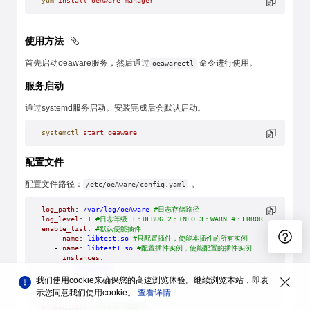
yum
 install
 oeAware-manager
使用方法
首先启动oeaware服务，然后通过
命令进行使用。
oeawarectl
服务启动
通过systemd服务启动。安装完成后会默认启动。
systemctl
 start
 oeaware
配置文件
配置文件路径：
。
/etc/oeAware/config.yaml
log_path
: 
/var/log/oeAware
 #日志存储路径
log_level
: 
1
 #日志等级 1：DEBUG 2：INFO 3：WARN 4：ERROR
enable_list
: 
#默认使能插件
   - 
name
: 
libtest.so
 #只配置插件，使能本插件的所有实例
   - 
name
: 
libtest1.so
 #配置插件实例，使能配置的插件实例
     instances
:
      - 
instance1
      - 
instance2
我们使用cookie来确保您的高速浏览体验。继续浏览本站，即表
      ...
示您同意我们使用cookie。
查看详情
   ...
plugin_list
: 
#可支持下载的包