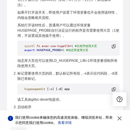
法）。
如果不打开该开关，即使用户设置了环境变量也不会使用该特性，
内核会忽略相关流程。
系统打开该特性后，普通用户可以通过环境变量
HUGEPAGE_PROBE自行决定运行的程序是否需要使用大页（1使
用，不设置或其他值不使用）。
sysctl
 fs.exec-use-hugetlb=
1
 #主程序使用大页
export
 HUGEPAGE_PROBE
=
1
 #动态库使用大页
动态库大页也可以使用LD_HUGEPAGE_LIB=1环境变量强制所有
段使用大页。
标记需要使用大页的段，默认标记所有段，-x表示仅代码段，-d清
除已有标记。
hugepageedit
 [-x] [-d] app
该工具由glibc-devel包提供。
启动程序
./app
我们使用cookie来确保您的高速浏览体验。继续浏览本站，即表
示您同意我们使用cookie。
查看详情
约束限制