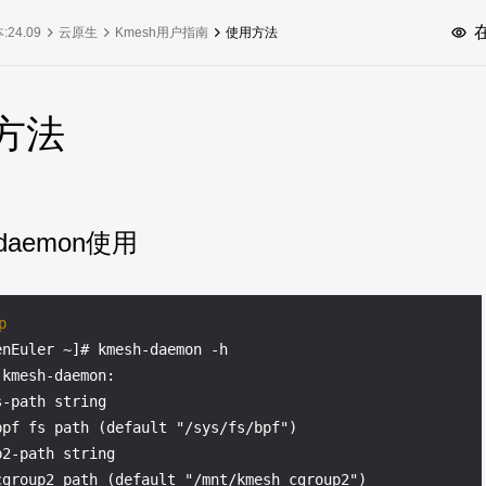
:24.09
云原生
Kmesh用户指南
使用方法
社区创新版本
方法
SP4
24.03 LTS SP3
25.09
25.
SP2
24.03 LTS SP1
24.09
SP4
24.03 LTS
-daemon使用
SP3
20.03 LTS SP4
SP1
p
nEuler ~]# kmesh-daemon -h

kmesh-daemon:

-path string

bpf fs path (default "/sys/fs/bpf")

2-path string

cgroup2 path (default "/mnt/kmesh_cgroup2")
