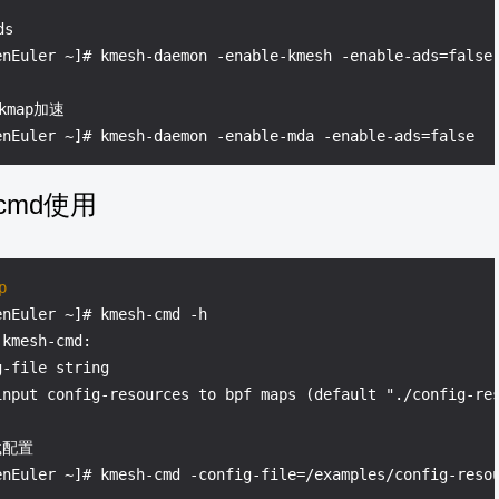
ds
kmap加速
-cmd使用
p
nEuler ~]# kmesh-cmd -h

kmesh-cmd:

-file string

载配置