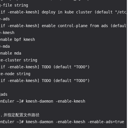
-file string

[if -enable-kmesh] deploy in kube cluster (default "/etc/
-ads

[if -enable-kmesh] enable control-plane from ads (default
-kmesh

nable bpf kmesh

-mda

nable mda

e-cluster string

[if -enable-kmesh] TODO (default "TODO")

e-node string

ads
s，并指定配置文件路径