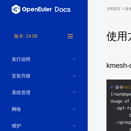
文档首页
版本
长期支持版本
使用
版本: 24.09
24.03 LTS 
24.03 LTS 
发行说明
22.03 LTS 
kmesh
22.03 LTS 
安装升级
22.03 LTS 
# 
命令
hel
系统管理
[root@ope
Usage of 
  -bpf-fs
网络
        
  -cgroup
维护
        