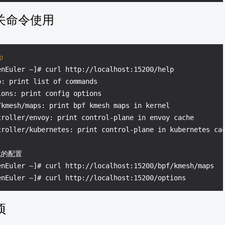
关命令使用
p
enEuler ~]# curl http://localhost:15200/help

: print list of commands

ons: print config options

/kmesh/maps: print bpf kmesh maps in kernel

troller/envoy: print control-plane in envoy cache

载的配置
enEuler ~]# curl http://localhost:15200/bpf/kmesh/maps

项