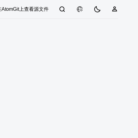
在AtomGit上查看源文件
中
03