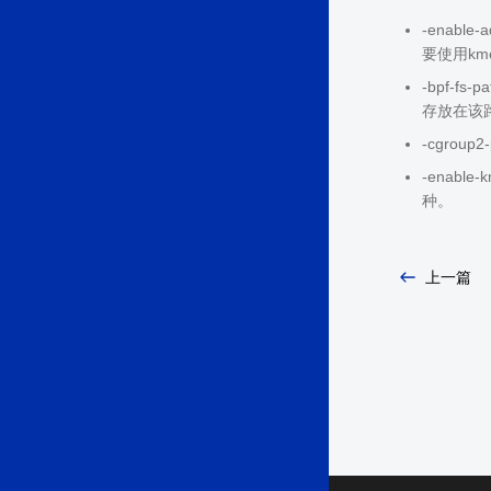
-enab
要使用km
-bpf-f
存放在该路径
-cgrou
-enab
种。
上一篇