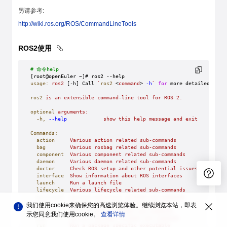
另请参考:
http://wiki.ros.org/ROS/CommandLineTools
ROS2使用
# 命令help
[root@openEuler ~]# ros2 --help
usage:
 ros2
 [-h] Call 
`
ros2
 <
command
>
 -h
`
 for
 more detailed usag
ros2
 is
 an
 extensible
 command-line
 tool
 for
 ROS
 2.
optional
 arguments:
  -h,
 --help
            show
 this
 help
 message
 and
 exit
Commands:
  action
     Various
 action
 related
 sub-commands
  bag
        Various
 rosbag
 related
 sub-commands
  component
  Various
 component
 related
 sub-commands
  daemon
     Various
 daemon
 related
 sub-commands
  doctor
     Check
 ROS
 setup
 and
 other
 potential
 issues
  interface
  Show
 information
 about
 ROS
 interfaces
  launch
     Run
 a
 launch
 file
  lifecycle
  Various
 lifecycle
 related
 sub-commands
  multicast
  Various
 multicast
 related
 sub-commands
  node
       Various
 node
 related
 sub-commands
我们使用cookie来确保您的高速浏览体验。继续浏览本站，即表
  param
      Various
 param
 related
 sub-commands
示您同意我们使用cookie。
查看详情
  pkg
        Various
 package
 related
 sub-commands
  run
        Run
 a
 package
 specific
 executable