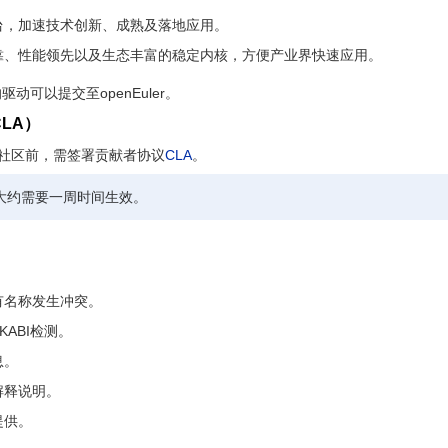
台，加速技术创新、成熟及落地应用。
靠、性能领先以及生态丰富的稳定内核，方便产业界快速应用。
动可以提交至openEuler。
LA）
ler社区前，需签署贡献者协议
CLA
。
大约需要一周时间生效。
：
有名称发生冲突。
区KABI检测。
息。
解释说明。
提供。