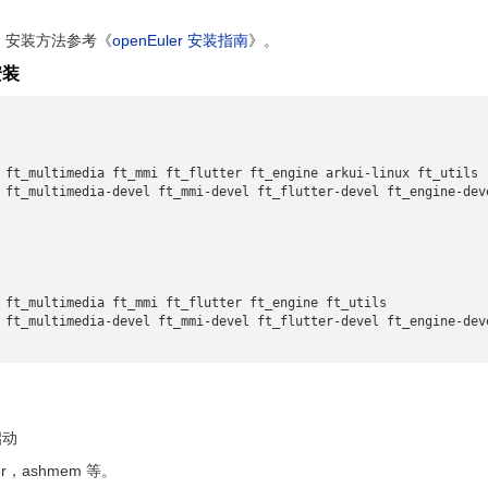
系统，安装方法参考《
openEuler 安装指南
》。
安装
 ft_multimedia ft_mmi ft_flutter ft_engine arkui-linux ft_utils

 ft_multimedia-devel ft_mmi-devel ft_flutter-devel ft_engine-deve
 ft_multimedia ft_mmi ft_flutter ft_engine ft_utils

 ft_multimedia-devel ft_mmi-devel ft_flutter-devel ft_engine-deve
启动
r，ashmem 等。