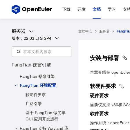
下载
开发
文档
学习
支
服务器
文档中心
服务器
FangT
版本：
22.03 LTS SP4
安装与部署
FangTian 视窗引擎
本章介绍在 openEule
FangTian 视窗引擎
FangTian 环境配置
软硬件要求
软硬件要求
硬件要求
启动引擎
当前仅支持 x86和 AAr
基于 FangTian 做简单
软件要求
GUI 应用开发运行
操作系统：openEuler 2
FangTian 支持 Wayland 应