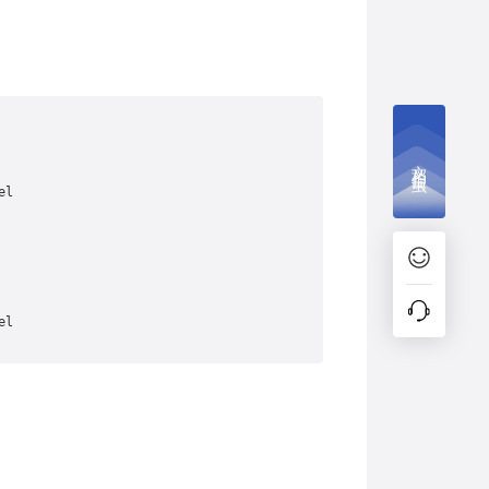
文档捉虫
l

l
