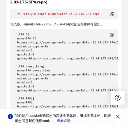
2.03-LTS-SP4.repo)
vi
 /etc/yum.repos.d/openEuler-22.03-LTS-SP4.repo
输入以下openEuler-22.03-LTS-SP4 repo源信息并保存退出。
[SP4_OS]
name=SP4_OS
baseurl=http://repo.openeuler.org/openEuler-22.03-LTS-SP4/OS/$ba
metadata_expire=1h
enabled=1
gpgcheck=1
gpgkey=http://repo.openeuler.org/openEuler-22.03-LTS-SP4/OS/$bas
[SP4_everything]
name=SP4_everything
baseurl=http://repo.openeuler.org/openEuler-22.03-LTS-SP4/everyt
metadata_expire=1h
enabled=1
gpgcheck=1
gpgkey=http://repo.openeuler.org/openEuler-22.03-LTS-SP4/everyth
[SP4_EPOL]
name=EPOL
baseurl=http://repo.openeuler.org/openEuler-22.03-LTS-SP4/EPOL/m
metadata_expire=1h
enabled=1
我们使用cookie来确保您的高速浏览体验。继续浏览本站，即表
gpgcheck=1
示您同意我们使用cookie。
查看详情
gpgkey=http://repo.openeuler.org/openEuler-22.03-LTS-SP4/OS/$bas