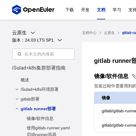
下载
开发
文档
学习
支
云原生
文档中心
云原生
gitlab 
版本：
24.03 LTS SP1
gitlab run
iSulad+k8s集群部署指南
镜像/软件信息
概述
安装过程中需要用到
iSulad+k8s环境部署
镜像
gitlab部署
准备集群服务器
镜像/软件信息
gitlab runner部署
文档说明
gitlab/gitlab-runn
修改host文件
准备服务器
镜像/软件信息
gitlab/gitlab-runn
环境准备
启动gitlab
使用gitlab-runner.yaml
启动runner容器