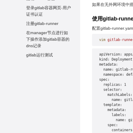
安装kubeadm、
登录gitlab
如果在无外网环境中搭
kubectl、kubelet组件及
登录gitlab容器网页-用户
iSulad
证书认证
使用gitlab-run
修改isulad配置
注册gitlab-runner
配置gitlab-run
加载isulad镜像
在manager节点进行如
下操作添加gitlab容器的
vim
 gitlab-runne
安装crictl工具
dns记录
初始化master节点
apiVersion: apps
gitlab运行测试
node节点添加进集群
kind: Deployment
metadata:
安装calico网络插件
  name: gitlab-r
  namespace: def
查看master节点node信
spec:
息
  replicas: 1
  selector:
    matchLabels:
      name: gitl
  template:
    metadata:
      labels:
        name: gi
    spec:
      containers