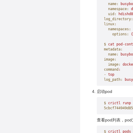
  name:
 busybo
  namespace:
 d
  uid:
 hdishd8
log_directory:
linux:
  namespaces:
    options:
 {
$
 cat
 pod-cont
metadata:
  name:
 busybo
image:
  image:
 docke
command
:
-
 top
log_path:
 busy
启动pod
$
 crictl
 runp
 
5cbcf744949d85
查看pod列表，pod
$
 crictl
 pods