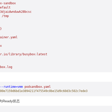
x-sandbox
efault
3djaidwnduwk28bcsc
 /tmp
}
ainer.yaml
x
r.io/library/busybox:latest
box.log
--runtime=vmm
 podsandbox.yaml
00e7159d6bd1e3894211f475549c0be15d9c60d3c502c7ede3
为Ready状态