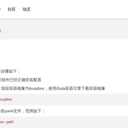
持
社区
动态
南
操作步骤如下：
相关组件已经正确安装配置
设容器镜像为busybox，使用iSula容器引擎下载容器镜像
usybox
ner的yaml文件，范例如下：
ox.yaml