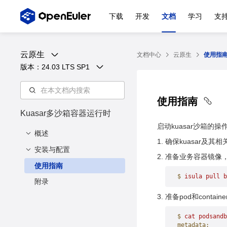
下载
开发
文档
学习
支
云原生
文档中心
云原生
使用指
版本：
24.03 LTS SP1
使用指南
Kuasar多沙箱容器运行时
启动kuasar沙箱的
概述
确保kuasar及其
安装与配置
概述
准备业务容器镜像，假
使用指南
安装方法
$
 isula
 pull
 b
附录
配置方法
准备pod和contai
$
 cat
 podsandb
metadata: