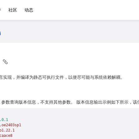
持
社区
动态
档
明
Go语言实现，并编译为静态可执行文件，以便尽可能与系统依赖解耦。
参数查询版本信息，不支持其他参数。 版本信息输出示例如下所示，该
.0.1
.oe2403sp1
o1.22.1
caace8