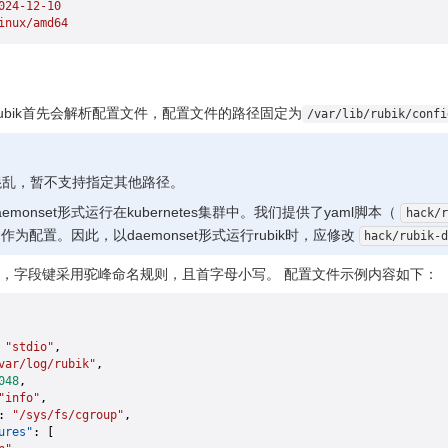
024-12-10
inux/amd64
，rubik首先会解析配置文件，配置文件的路径固定为
/var/lib/rubik/confi
混乱，暂不支持指定其他路径。
aemonset形式运行在kubernetes集群中。我们提供了yaml脚本（
hack/r
作为配置。因此，以daemonset形式运行rubik时，应修改
hack/rubik-
格式，字段键采用驼峰命名规则，且首字母小写。 配置文件示例内容如下：
 
"stdio"
,
var/log/rubik"
,
048
,
"info"
,
: 
"/sys/fs/cgroup"
,
ures"
: [