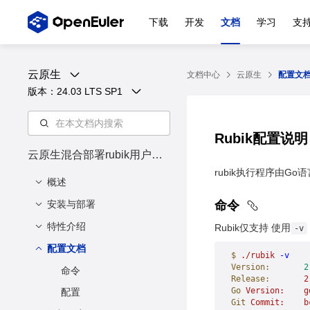
下载
开发
文档
学习
支
云原生
文档中心
云原生
配置文
版本：
24.03 LTS SP1
Rubik配置说
云原生混合部署rubik用户指
南
rubik执行程序由
概述
安装与部署
概述
命令
特性介绍
概述
Rubik仅支持 使用
-v
软硬件要求
配置文档
preemption 绝对抢占
$
 ./rubik
 -v
Version:
       2
安装 rubik
dynCache 访存带宽和
命令
Release:
       2
LLC限制
部署 rubik
Go
 Version:
    g
配置
Git
 Commit:
    b
dynMemory 内存异步分