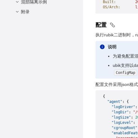
常用配置说明
混部隔离示例
Built:
         2
级回收
OS/Arch:
       l
在/离线业务配置示例
附录
环境准备
支持弹性限流
混部业务
DaemonSet 配置模板
ioCost 支持iocost对IO
配置
使用说明
权重控制
Dockerfile 模板
执行rubik二进制时
测试结果
PSI 支持基于PSI指标的
镜像构建脚本
说明
干扰检测
通信矩阵
为避免配置
CPU驱逐水位线控制
文件与权限
ubik支持以d
内存驱逐水位线控制
约束限制
ConfigMap
运行时
配置文件采用json
{
  "agent"
: {
    "logDriver"
:
    "logDir"
: 
"/
    "logSize"
: 
2
    "logLevel"
: 
    "cgroupRoot"
    "enabledFeat