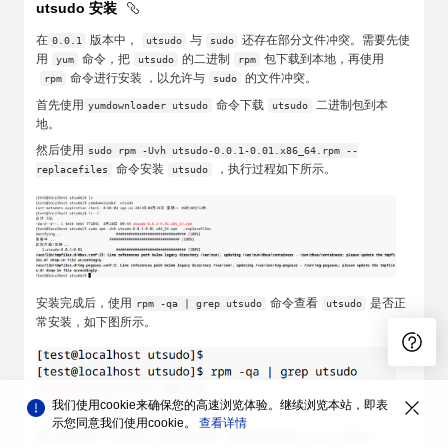
utsudo 安装
在
版本中，
与
还存在部分文件冲突。需要先使
0.0.1
utsudo
sudo
用
命令，把
的二进制
包下载到本地，再使用
yum
utsudo
rpm
命令进行安装 ，以允许与
的文件冲突。
rpm
sudo
首先使用
命令下载
二进制包到本
yumdownloader utsudo
utsudo
地。
然后使用
sudo rpm -Uvh utsudo-0.0.1-0.01.x86_64.rpm --
命令安装
，执行过程如下所示。
replacefiles
utsudo
安装完成后，使用
命令查看
是否正
rpm -qa | grep utsudo
utsudo
常安装，如下图所示。
我们使用cookie来确保您的高速浏览体验。继续浏览本站，即表
示您同意我们使用cookie。
查看详情
由上图可知，
已正常安装，安装的版本是
。
utsudo
0.0.1-0.01