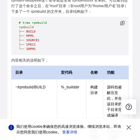
rpmdev-setuptree这个命令就是安装 rpmdevtools 带来的。可以看到运
行了这个命令之后，在“/root”目录（非root用户为“/home/用户名”目录）
下多了一个 rpmbuild 的文件夹，目录结构如下：
# tree rpmbuild
rpmbuild
├──
 BUILD
├──
 RPMS
├──
 SOURCES
├──
 SPECS
└──
 SRPMS
内容相关的说明如下：
目录
宏代码
名称
功能
~/rpmbuild/BUILD
%_builddir
构建
源码包被
目录
解压至
此，并在
该目录的
子目录完
成编译
我们使用cookie来确保您的高速浏览体验。继续浏览本站，即表
~/rpmbuild/RPMS
%_rpmdir
标准
生成/保存
示您同意我们使用cookie。
查看详情
RPM
二进制