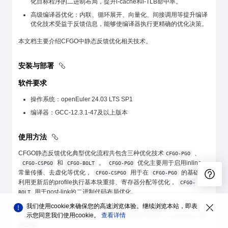
化目标程序的二进制布局，提升i-cache和i-TLB命中率。
高级编译器优化：内联、循环展开、向量化、间接调用等提升编译
优化技术受益于反馈信息，能够使编译器执行更精确的优化决策。
本文档主要介绍CFGO中静态反馈优化相关技术。
安装与部署
软件要求
操作系统：openEuler 24.03 LTS SP1
编译器：GCC-12.3.1-47及以上版本
使用方法
CFGO静态反馈优化典型优化流程共包含三种优化技术
、
CFGO-PGO
和
。
优化主要用于启用inline、
CFGO-CSPGO
CFGO-BOLT
CFGO-PGO
常量传播、去虚化等优化，
用于在
的基础上
CFGO-CSPGO
CFGO-PGO
利用更新后的profile执行基本块重排、寄存器分配等优化，
CFGO-
用于post-link的二进制代码布局优化。
BOLT
为了进一步提升优化效果，建议CFGO系列优化与链接时优化搭配使
我们使用cookie来确保您的高速浏览体验。继续浏览本站，即表
用，即在
、
优化过程中增加
编
示您同意我们使用cookie。
查看详情
CFGO-PGO
CFGO-CSPGO
-flto=auto
译选项。