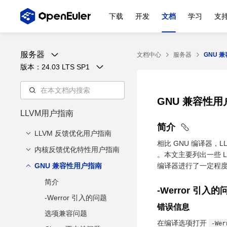
下载
开发
文档
学习
支
服务器
文档中心
服务器
GNU 
版本：
24.03 LTS SP1
GNU 兼容性
LLVM用户指南
简介
LLVM 反馈优化用户指南
相比 GNU 编译器，
内核反馈优化特性用户指南
PGO 简介
。本文主要列出一些 LLV
优化原理
GNU 兼容性用户指南
简介
编译器进行了一定程度
优化效果
环境准备
简介
-Werror 引入
使用方法
使用方法
-Werror 引入的问题
错误信息
注意事项
选项兼容问题
在编译选项打开
-Wer