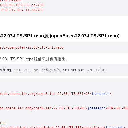
1-10.oe2203
10.0-60.18.0.50.oe2203
.8.0.312.b07-11.oe2203
22.03-LTS-SP1 repo源 (openEuler-22.03-LTS-SP1.repo)
s.d/openEuler-22.03-LTS-SP1.repo
22.03-LTS-SP1 repo源信息并保存退出。
ything、SP1_EPOL、SP1_debuginfo、SP1_source、SP1_update
repo.openeuler.org/openEuler-22.03-LTS-SP1/OS/
$basearch
/
po.openeuler.org/openEuler-22.03-LTS-SP1/OS/
$basearch
/RPM-GPG-KE
ing
epo.openeuler.org/openEuler-22.03-LTS-SP1/everything/
$basearch
/