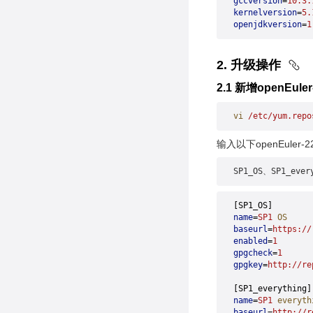
gccversion
=
10.3.
kernelversion
=
5.
openjdkversion
=
1
2
.
升级操作
2.1 新增openEuler-
vi
 /etc/yum.repo
输入以下openEuler-
SP1_OS、SP1_ever
[SP1_OS]
name
=
SP1
 OS
baseurl
=
https://
enabled
=
1
gpgcheck
=
1
gpgkey
=
http://re
[SP1_everything]
name
=
SP1
 everyth
baseurl
=
http://r