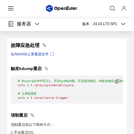
服务器
版本：
24.03 LTS SP1
故障应急处理
在AtomGit上查看源文件
触发kdump重启
# 向sysrq文件中写入1, 开启SysRq功能，开启该功能后，内核会响应任何操作。
echo
 1
 > 
/proc/sys/kernel/sysrq
# 让系统崩溃
echo
 c
 > 
/proc/sysrq-trigger
强制重启
强制重启有以下两种方式：
1.手动重启OS。