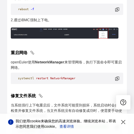
reboot
 -f
2.通过iBMC强制上下电。
重启网络
openEuler使用
NetworkManager
来管理网络，执行下面命令即可重启
网络。
systemctl
 restart
 NetworkManager
修复文件系统
当系统强行上下电重启后，文件系统可能受到损坏，系统启动时会自动
检查并修复文件系统，当文件系统没有自动修复成功时，便需要手动使
用
fsck
进行扫描和修复。
我们使用cookie来确保您的高速浏览体验。继续浏览本站，即表
示您同意我们使用cookie。
查看详情
# 此时一般会进入救援模式，在日志中查看是哪个文件系统路径损坏。
journalctl
 -xb