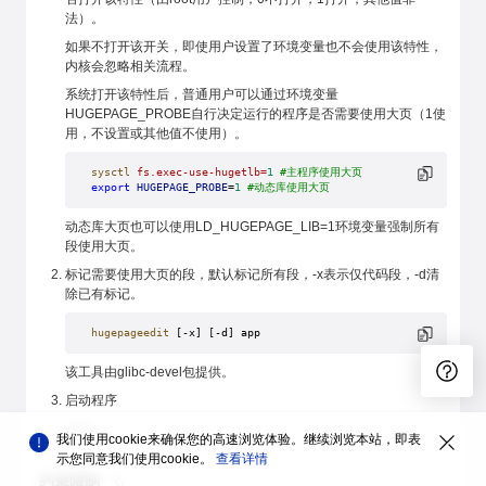
法）。
如果不打开该开关，即使用户设置了环境变量也不会使用该特性，
内核会忽略相关流程。
系统打开该特性后，普通用户可以通过环境变量
HUGEPAGE_PROBE自行决定运行的程序是否需要使用大页（1使
用，不设置或其他值不使用）。
sysctl
 fs.exec-use-hugetlb=
1
 #主程序使用大页
export
 HUGEPAGE_PROBE
=
1
 #动态库使用大页
动态库大页也可以使用LD_HUGEPAGE_LIB=1环境变量强制所有
段使用大页。
标记需要使用大页的段，默认标记所有段，-x表示仅代码段，-d清
除已有标记。
hugepageedit
 [-x] [-d] app
该工具由glibc-devel包提供。
启动程序
./app
我们使用cookie来确保您的高速浏览体验。继续浏览本站，即表
示您同意我们使用cookie。
查看详情
约束限制