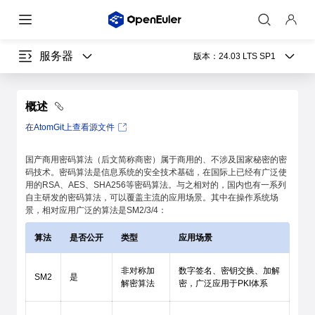
服务器
版本：
24.03 LTS SP1
概述
在AtomGit上查看源文件
国产商用密码算法（后文简称商密）属于商用的、不涉及国家秘密的密
码技术。密码算法是信息系统的安全技术基础，在国际上已经有广泛使
用的RSA、AES、SHA256等密码算法。与之相对的，国内也有一系列
自主研发的密码算法，可以覆盖主流的应用场景。其中在操作系统场
景，相对应用广泛的算法是SM2/3/4：
算法
是否公开
类型
应用场景
非对称加
数字签名、密钥交换、加解
SM2
是
解密算法
密，广泛应用于PKI体系