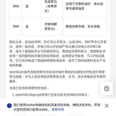
杂凑算法
应用于完整性保护、单向加
SM3
是
（哈希算
密等通用场景
法）
对称加解
SM4
是
数据加密存储、安全传输
密算法）
除此之外，还包括SM9、ZUC等公开算法，以及SM1、SM7等非公开算
法。值得一提的是，所有已经公开的国产算法都已经纳入ISO/IEC标
准，成为了被国际所认可的密码算法。围绕这些密码算法，我国制定并
发布一系列密码技术规范和应用标准，如商密证书标准、TLCP协议栈
等。它们共同构成了我国的商密标准体系，指导了国内的密码安全产业
链的构建。
openEuler操作系统商密支持旨在对操作系统的关键安全特性进行商密
算法使能，并为上层应用提供商密算法库、证书、安全传输协议等密码
服务。
当前已支持的商密特性包括：
openSSL/libgcrypt等用户态算法库支持SM2/3/4算法；
openSSH支持SM2/3/4商密算法套件；
我们使用cookie来确保您的高速浏览体验。继续浏览本站，即表
openSSL支持商密TLCP协议栈；
示您同意我们使用cookie。
查看详情
磁盘加密（dm-crypt/cryptsetup）支持SM3/SM4算法；