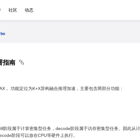
持
社区
动态
rbo
部署指南
 sysHAX， 功能定位为K+X异构融合推理加速，主要包含两部分功能：
fill阶段属于计算密集型任务，decode阶段属于访存密集型任务。因此从计算资
ecode阶段可以放在CPU等硬件上执行。