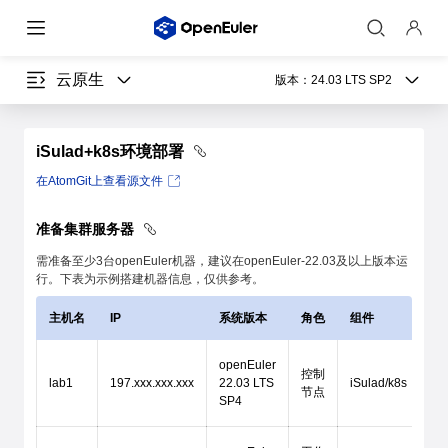
云原生
版本：
24.03 LTS SP2
iSulad+k8s环境部署
在AtomGit上查看源文件
准备集群服务器
需准备至少3台openEuler机器，建议在openEuler-22.03及以上版本运
行。下表为示例搭建机器信息，仅供参考。
主机名
IP
系统版本
角色
组件
openEuler
控制
lab1
197.xxx.xxx.xxx
22.03 LTS
iSulad/k8s
节点
SP4