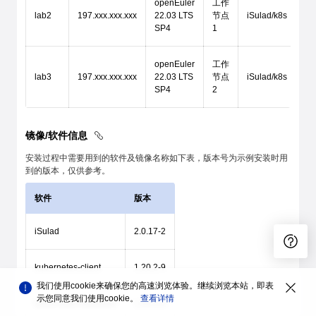
openEuler
工作
lab2
197.xxx.xxx.xxx
22.03 LTS
节点
iSulad/k8s
SP4
1
openEuler
工作
lab3
197.xxx.xxx.xxx
22.03 LTS
节点
iSulad/k8s
SP4
2
镜像/软件信息
安装过程中需要用到的软件及镜像名称如下表，版本号为示例安装时用
到的版本，仅供参考。
软件
版本
iSulad
2.0.17-2
kubernetes-client
1.20.2-9
我们使用cookie来确保您的高速浏览体验。继续浏览本站，即表
示您同意我们使用cookie。
查看详情
kubernetes-kubeadm
1.20.2-9