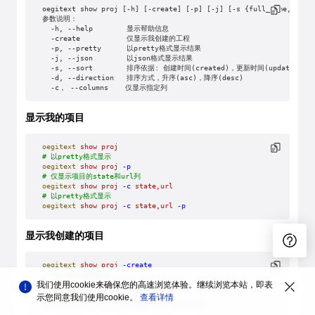
oegitext show proj [-h] [-create] [-p] [-j] [-s {full_name,creat
参数说明：
  -h, --help        显示帮助信息
  -create           仅显示我创建的工程
  -p, --pretty      以pretty格式显示结果
  -j, --json        以json格式显示结果
  -s, --sort        排序依据: 创建时间(created)，更新时间(updated)
  -d, --direction   排序方式，升序(asc)，降序(desc)
  -c， --columns    仅显示指定列
显示我的项目
oegitext
 show
 proj
# 以pretty格式显示
oegitext
 show
 proj
 -p
# 仅显示项目的state和url列
oegitext
 show
 proj
 -c
 state,url
# 以pretty格式显示
oegitext
 show
 proj
 -c
 state,url
 -p
显示我创建的项目
oegitext
 show
 proj
 -create
# 以pretty格式显示
我们使用cookie来确保您的高速浏览体验。继续浏览本站，即表
oegitext
 show
 proj
 -create
 -p
# 仅显示项目的state和url列
示您同意我们使用cookie。
查看详情
oegitext
 show
 proj
 -create
 -c
 state,url