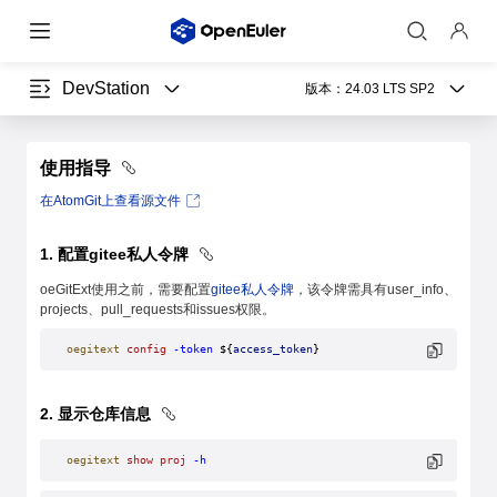
DevStation
版本：
24.03 LTS SP2
使用指导
在AtomGit上查看源文件
1. 配置gitee私人令牌
oeGitExt使用之前，需要配置
gitee私人令牌
，该令牌需具有user_info、
projects、pull_requests和issues权限。
oegitext
 config
 -token
 ${
access_token
}
2. 显示仓库信息
oegitext
 show
 proj
 -h